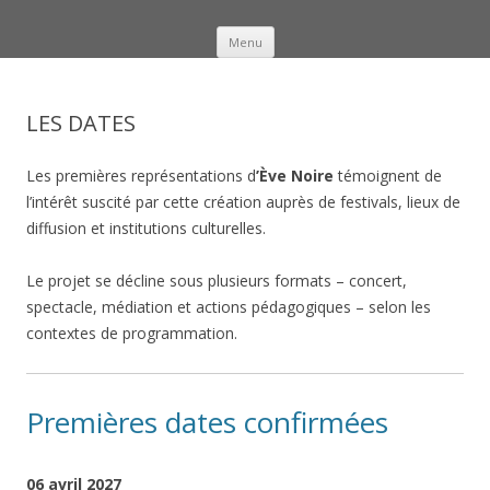
Menu
Aller au contenu principal
Eve Noire
Voyage musical pour violon et percussions africaines
LES DATES
Les premières représentations d
’
Ève Noire
témoignent de
l’intérêt suscité par cette création auprès de festivals, lieux de
diffusion et institutions culturelles.
Le projet se décline sous plusieurs formats – concert,
spectacle, médiation et actions pédagogiques – selon les
contextes de programmation.
Premières dates confirmées
06 avril 2027