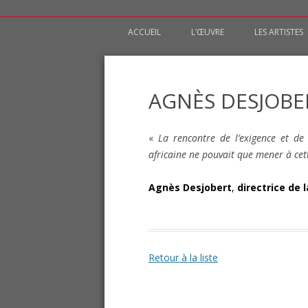
ACCUEIL
L’ŒUVRE
LES ARTISTES
LA GENÈSE
VIRGINIE AS
Voyage musical pour violon et percussions
Eve Noire
LE THÈME
ELSA GRETH
AGNÈS DESJOBE
L’UNIVERS MUSICAL
OUMAROU B
«
La rencontre de l’exigence et de 
LA MISE EN SCÈNE
africaine ne pouvait que mener à cett
LES FORMATS DE DIFFUSION
Agnès Desjobert
,
directrice de
Retour à la liste