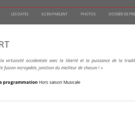
Aller au contenu principal
LES DATES
ILS EN PARLENT
PHOTOS
DOSSIER DE PR
TER
 africaines
ER
RT
AMBARA
la virtuosité occidentale avec la liberté et la puissance de la tradi
e fusion incroyable, jonction du meilleur de chacun !
»
 la programmation
Hors saison Musicale